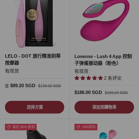
LELO - DOT 旅行精准阴蒂
Lovense - Lush 4 App 控制
按摩器
子弹蛋振动器（粉色）
有现货
有现货
2 条评论
促销价
正常价格
$89.20 SGD
從
$139.00 SGD
促销价
正常价格
$186.00 SGD
$189.00 SGD
选择方案
添加到購物車
高达 50% 折扣
16%折扣