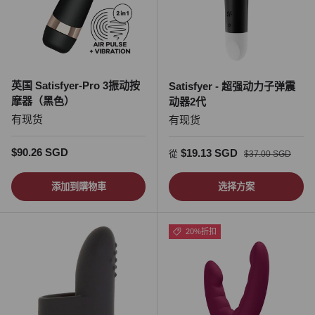
英国 Satisfyer-Pro 3振动按
Satisfyer - 超强动力子弹震
摩器（黑色）
动器2代
有现货
有现货
正常价格
$90.26 SGD
促销价
正常价格
$19.13 SGD
從
$37.00 SGD
添加到購物車
选择方案
20%折扣