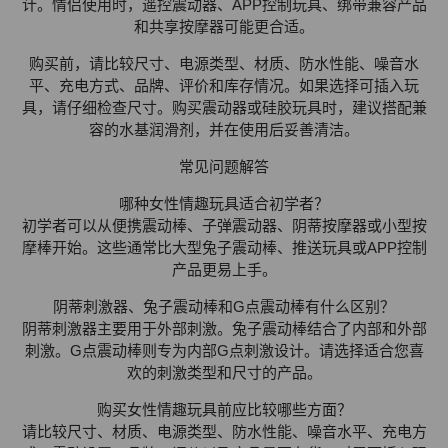
计。情侣使用时，遥控震动器、APP控制玩具、绑带兼容产品
和共享按摩器可能更合适。
购买前，请比较尺寸、电源类型、材质、防水性能、噪音水
平、充电方式、品牌、评价和库存情况。如果选择可插入玩
具，请仔细检查尺寸。购买震动器或硅胶玩具时，建议搭配兼
容的水基润滑剂，并在使用后妥善清洁。
常见问题解答
哪种女性情趣玩具适合初学者？
初学者可以从便携震动棒、子弹震动器、阴蒂按摩器或小型按
摩棒开始。这些通常比大型兔子震动棒、推送玩具或APP控制
产品更易上手。
阴蒂刺激器、兔子震动棒和G点震动棒有什么区别？
阴蒂刺激器主要用于外部刺激。兔子震动棒结合了内部和外部
刺激。G点震动棒则专为内部G点刺激设计。请选择适合您喜
欢的刺激类型和尺寸的产品。
购买女性情趣玩具前应比较哪些方面？
请比较尺寸、材质、电源类型、防水性能、噪音水平、充电方