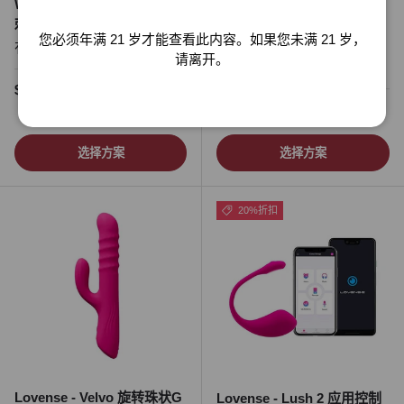
Womanizer - 增强阴蒂空气
Satisfyer - Pro Penguin 气
关闭
刺激器
脉冲可充电阴蒂空气刺激器
您必须年满 21 岁才能查看此内容。如果您未满 21 岁，
有现货
有现货
请离开。
3 条评论
促销价
正常价格
$208.22 SGD
$225.00 SGD
促销价
正常价格
$67.70 SGD
從
$87.00 SGD
选择方案
选择方案
20%折扣
Lovense - Velvo 旋转珠状G
Lovense - Lush 2 应用控制