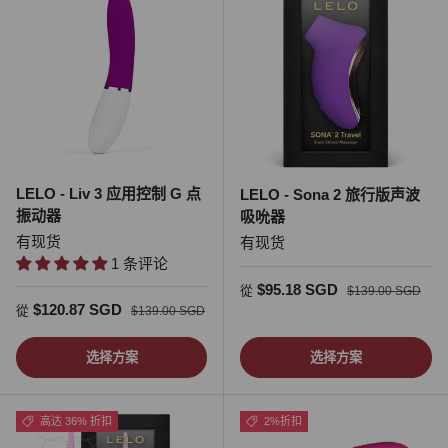
LELO - Liv 3 应用控制 G 点
LELO - Sona 2 旅行版声波
振动器
吸吮器
有现货
有现货
1 条评论
促销价
正常价格
$95.18 SGD
從
$139.00 SGD
促销价
正常价格
$120.87 SGD
從
$139.00 SGD
选择方案
选择方案
高达 36% 折扣
2%折扣