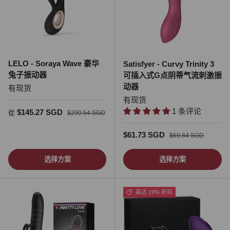
LELO - Soraya Wave 豪华
Satisfyer - Curvy Trinity 3
兔子振动器
可插入式G点阴蒂气流刺激振
动器
有现货
有现货
1 条评论
促销价
正常价格
$145.27 SGD
從
$290.54 SGD
促销价
正常价格
$61.73 SGD
$69.84 SGD
选择方案
选择方案
高达 19% 折扣