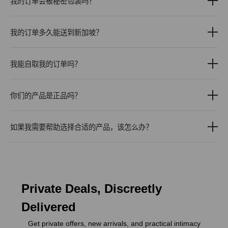
商品性质。对于银行卡支付和银行转账，您的账单将显示“Mirage
我的订单会被秘密包装吗？
Partners”，而不是“CherryAffairs”。对于 PayPal 付款，您的账单
是的。每个订单都采用无标记的纯色外包装，外面没有任何
将显示“PayPal *MIRAGE SG”。这有助于在您的银行或银行卡账单
CherryAffairs 品牌、标志、产品名称或成人相关描述。包裹设计
上保密您的购买信息。
我的订单多久能送到新加坡？
看起来就像是普通快递。标签上只会显示快递公司所需的标准配送
CherryAffairs 每日在新加坡全境提供当日送达服务，具体取决于
信息。
详细了解隐私账单 →
订单时间、商品库存、配送地点和可用配送时段。当日送达时段：
我能自取我的订单吗？
中午 12 点前下单，可在下午 1 点至 5 点之间送达。下午 4 点前下
了解更多关于我们的隐私包装 →
可以。您可以选择到我们办公室/展厅的加基武吉自提点取货，或
单，可在下午 5 点至 9 点之间送达。下午 6 点前下单，可在晚上
从新加坡全岛超过1,200个储物柜地点中选择一个，如果可用。如
7 点至 11 点之间送达。如果您的订单紧急，请选择结账时显示的
你们的产品是正品吗？
果您不喜欢在家里接收包裹，想要更好地控制何时何地领取订单，
最快可用配送选项。
是的。CherryAffairs销售值得信赖的品牌和供应商的产品，包括
或者需要一个更私密的取货方式，那么自提会很有用。在结账时选
Lovense、Satisfyer、Womanizer、We-Vibe、LELO、Tenga、
择“自提”以查看可用选项。
如果我需要帮助选择合适的产品，该怎么办？
查看当日送达详情 →
Fleshlight、Gun Oil、Sliquid、Durex等热门性健康品牌。
我们很乐意为您提供私密而周到的帮助。您可以通过WhatsApp或
查看取件点 →
在适用情况下，部分产品享有品牌或制造商保修。保修条款可能因
电子邮件联系我们，我们的团队将根据您的需求、接受程度、经
品牌和产品类型而异，因此如果保修范围对您很重要，请在订购前
验、预算以及您是为自己、夫妻、异地情侣还是作为礼物购买等因
查看产品页面或联系我们。
素，为您推荐合适的选项。
Private Deals, Discreetly
我们不建议从未知来源购买私密产品，因为质量、材料安全、真实
联系我们 →
性和保修支持可能无法保证。
Delivered
Get private offers, new arrivals, and practical intimacy
查看保修信息 →