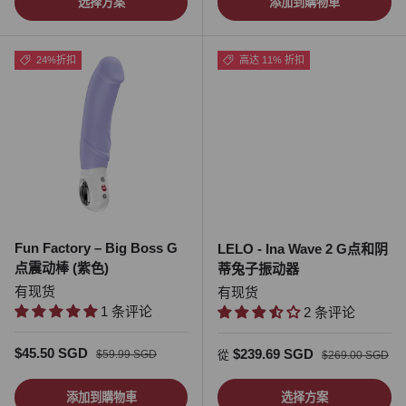
选择方案
添加到購物車
24%折扣
高达 11% 折扣
Fun Factory – Big Boss G
LELO - Ina Wave 2 G点和阴
点震动棒 (紫色)
蒂兔子振动器
有现货
有现货
1 条评论
2 条评论
促销价
正常价格
$45.50 SGD
促销价
正常价格
$239.69 SGD
$59.99 SGD
從
$269.00 SGD
添加到購物車
选择方案