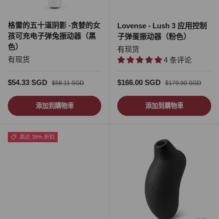
格雷的五十道阴影 -贪婪的女
Lovense - Lush 3 应用控制
孩可充电子弹兔振动器（黑
子弹蛋振动器（粉色）
色）
有现货
有现货
4 条评论
促销价
正常价格
促销价
正常价格
$54.33 SGD
$166.00 SGD
$58.11 SGD
$179.90 SGD
添加到購物車
添加到購物車
高达 39% 折扣