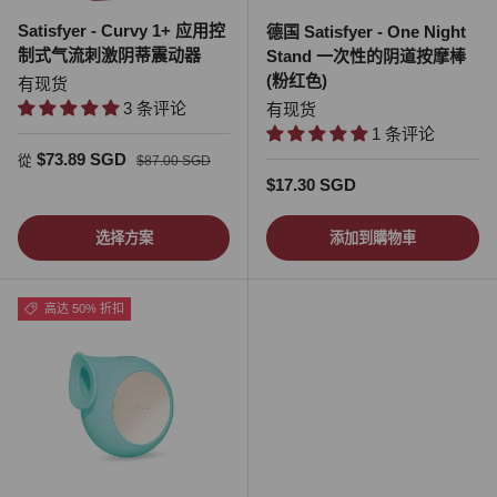
Satisfyer - Curvy 1+ 应用控
德国 Satisfyer - One Night
制式气流刺激阴蒂震动器
Stand 一次性的阴道按摩棒
(粉红色)
有现货
3 条评论
有现货
1 条评论
促销价
正常价格
$73.89 SGD
從
$87.00 SGD
正常价格
$17.30 SGD
选择方案
添加到購物車
高达 50% 折扣