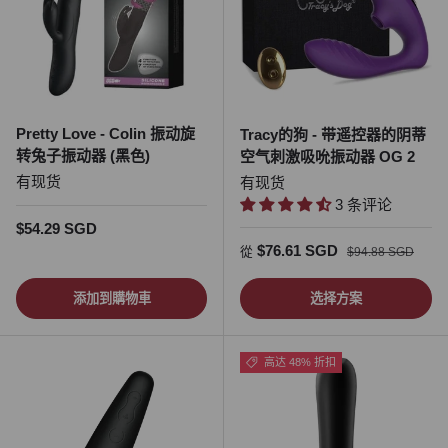
Pretty Love - Colin 振动旋
Tracy的狗 - 带遥控器的阴蒂
转兔子振动器 (黑色)
空气刺激吸吮振动器 OG 2
有现货
有现货
3 条评论
正常价格
$54.29 SGD
促销价
正常价格
$76.61 SGD
從
$94.88 SGD
添加到購物車
选择方案
高达 48% 折扣