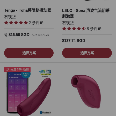
Tenga - Iroha棒隐秘振动器
LELO - Sona 声波气流阴蒂
刺激器
有现货
2 条评论
有现货
8 条评论
促销价
正常价格
$16.56 SGD
從
$26.49 SGD
正常价格
$137.74 SGD
选择方案
选择方案
高达 15% 折扣