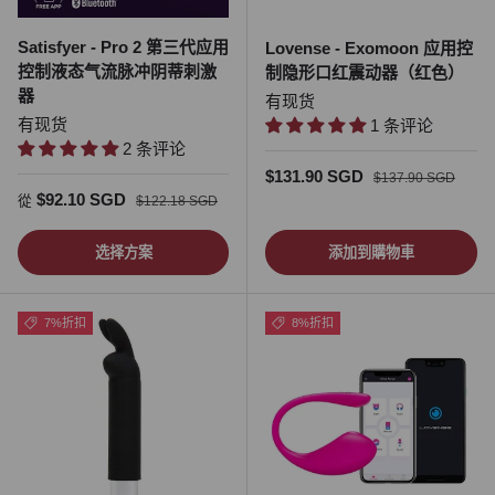
Satisfyer - Pro 2 第三代应用
Lovense - Exomoon 应用控
控制液态气流脉冲阴蒂刺激
制隐形口红震动器（红色）
器
有现货
有现货
1 条评论
2 条评论
促销价
正常价格
$131.90 SGD
$137.90 SGD
促销价
正常价格
$92.10 SGD
從
$122.18 SGD
选择方案
添加到購物車
7%折扣
8%折扣