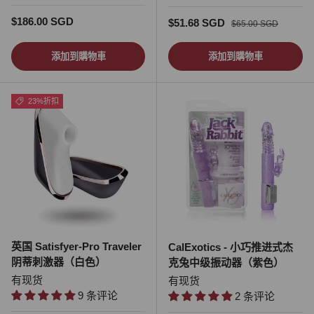
正常价格
$186.00 SGD
促销价
正常价格
$51.68 SGD
$65.00 SGD
添加到購物車
添加到購物車
23%折扣
英国 Satisfyer-Pro Traveler
CalExotics - 小巧推进式杰
阴蒂刺激器（白色）
克兔中级振动器（紫色）
有现货
有现货
9 条评论
2 条评论