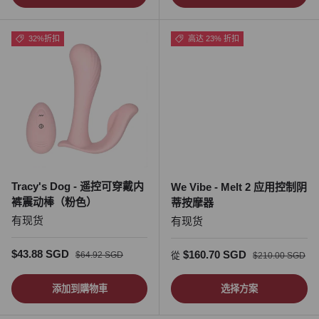
32%折扣
高达 23% 折扣
Tracy's Dog - 遥控可穿戴内
We Vibe - Melt 2 应用控制阴
裤震动棒（粉色）
蒂按摩器
有现货
有现货
促销价
正常价格
$43.88 SGD
促销价
正常价格
$160.70 SGD
$64.92 SGD
從
$210.00 SGD
添加到購物車
选择方案