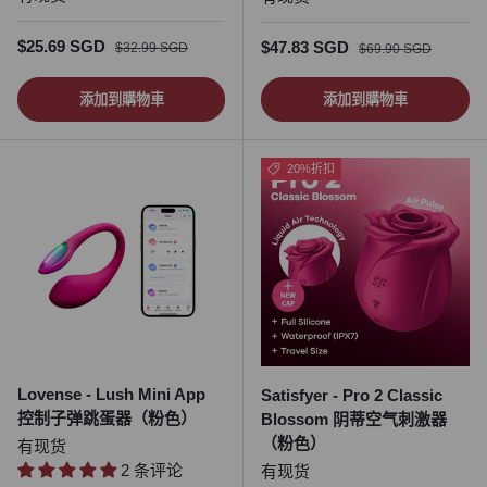
促销价
正常价格
$25.69 SGD
促销价
正常价格
$47.83 SGD
$32.99 SGD
$69.90 SGD
添加到購物車
添加到購物車
20%折扣
Lovense - Lush Mini App
Satisfyer - Pro 2 Classic
控制子弹跳蛋器（粉色）
Blossom 阴蒂空气刺激器
（粉色）
有现货
2 条评论
有现货