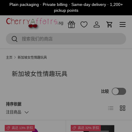
Plain packaging · Private billing · Same-day delivery · 1,200+
跳到内容
pickup points
菜单
登入
购物车
搜索
搜索
主页
新加坡女性情趣玩具
新加坡女性情趣玩具
比较
排序依据
列表
网格
注目商品
高达 13% 折扣
高达 32% 折扣