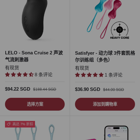
LELO - Sona Cruise 2 声波
Satisfyer - 动力球 3件套凯格
气流刺激器
尔训练组（多色）
有现货
有现货
8 条评论
1 条评论
促销价
正常价格
$94.22 SGD
促销价
正常价格
$36.90 SGD
$188.44 SGD
$44.00 SGD
选择方案
添加到購物車
高达 7% 折扣