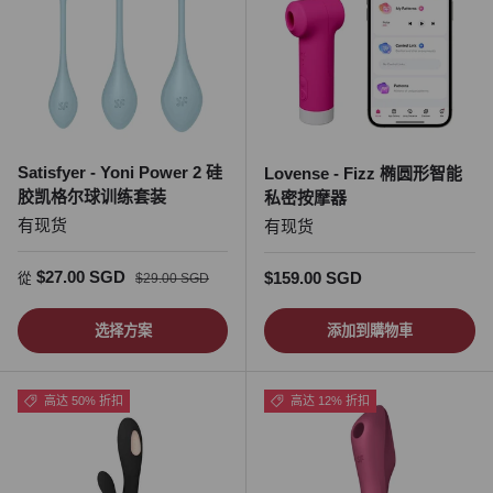
Satisfyer - Yoni Power 2 硅
Lovense - Fizz 椭圆形智能
胶凯格尔球训练套装
私密按摩器
有现货
有现货
促销价
正常价格
$27.00 SGD
正常价格
$159.00 SGD
從
$29.00 SGD
选择方案
添加到購物車
高达 50% 折扣
高达 12% 折扣