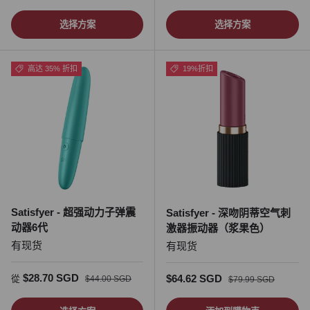
选择方案
选择方案
高达 35% 折扣
19%折扣
Satisfyer - 超强动力子弹震
Satisfyer - 深吻阴蒂空气刺
动器6代
激器振动器（浆果色）
有现货
有现货
促销价
正常价格
$28.70 SGD
促销价
正常价格
$64.62 SGD
從
$44.00 SGD
$79.99 SGD