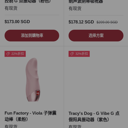
控制 G 点振动器（粉色）
制声波阴蒂吸吮器
有现货
有现货
正常价格
$173.00 SGD
促销价
正常价格
$178.12 SGD
$209.00 SGD
添加到購物車
选择方案
22%折扣
32%折扣
Fun Factory - Viola 子弹震
Tracy's Dog - G Vibe G 点
动棒（柔粉）
假阳具振动器（紫色）
有现货
有现货