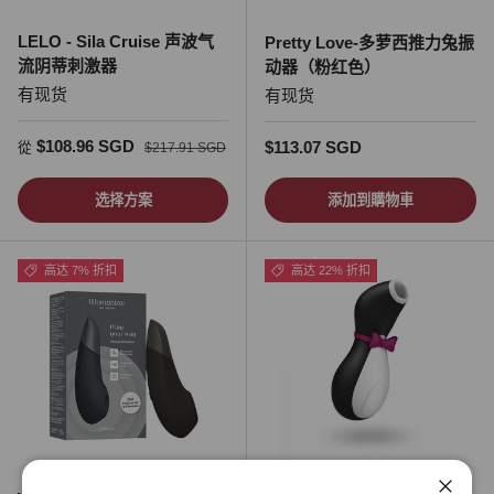
LELO - Sila Cruise 声波气
Pretty Love-多萝西推力兔振
流阴蒂刺激器
动器（粉红色）
有现货
有现货
促销价
正常价格
$108.96 SGD
正常价格
$113.07 SGD
從
$217.91 SGD
选择方案
添加到購物車
高达 7% 折扣
高达 22% 折扣