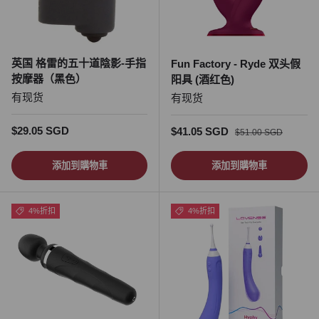
英国 格雷的五十道陰影-手指
Fun Factory - Ryde 双头假
按摩器（黑色）
阳具 (酒红色)
有现货
有现货
正常价格
$29.05 SGD
促销价
正常价格
$41.05 SGD
$51.00 SGD
添加到購物車
添加到購物車
4%折扣
4%折扣